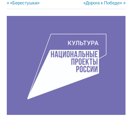
Навигация
Предыдущая
Следующая
«Берестушка»
«Дорога к Победе»
запись:
запись:
по
записям