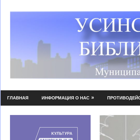
Перейти
к
содержимому
Усинская
МБУК
централизованная
ГЛАВНАЯ
ИНФОРМАЦИЯ О НАС
ПРОТИВОДЕЙ
УЦБС
библиотечная
система