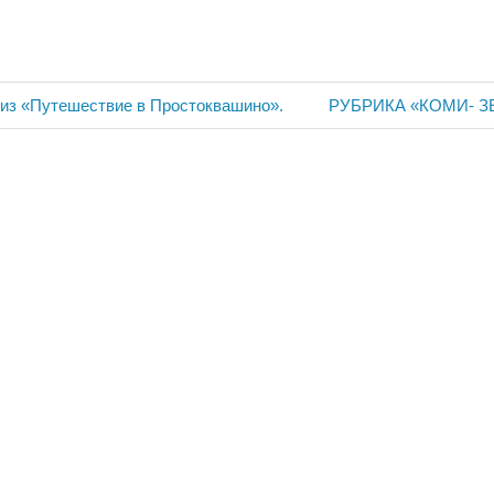
ия
Следующая
из «Путешествие в Простоквашино».
РУБРИКА «КОМИ- З
запись: