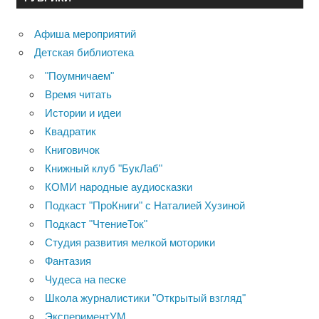
Афиша мероприятий
Детская библиотека
"Поумничаем"
Время читать
Истории и идеи
Квадратик
Книговичок
Книжный клуб "БукЛаб"
КОМИ народные аудиосказки
Подкаст "ПроКниги" с Наталией Хузиной
Подкаст "ЧтениеТок"
Студия развития мелкой моторики
Фантазия
Чудеса на песке
Школа журналистики "Открытый взгляд"
ЭкспериментУМ