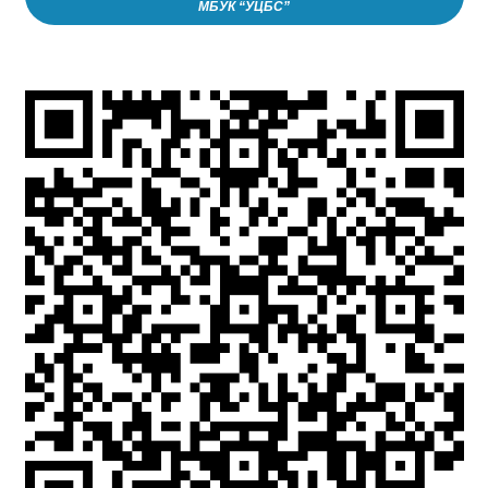
МБУК “УЦБС”