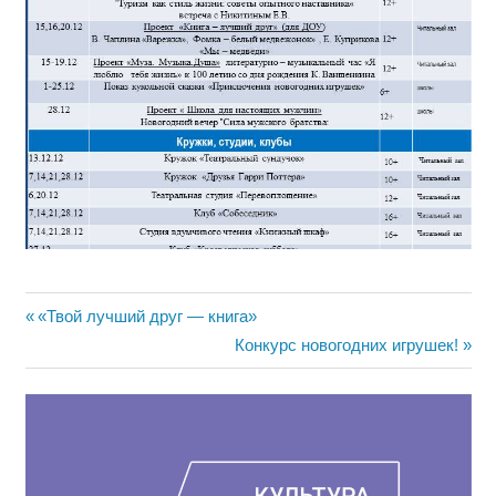
Навигация
Предыдущая
«Твой лучший друг — книга»
запись:
Следующая
Конкурс новогодних игрушек!
по
запись:
записям