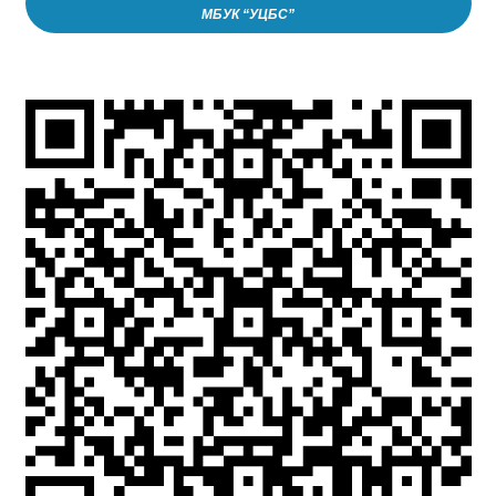
МБУК “УЦБС”