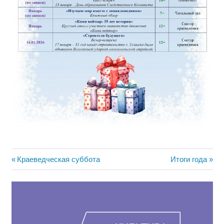
Навигация
Предыдущая
Следующая
Краеведческая суббота
Итоги года
запись:
запись:
по
записям