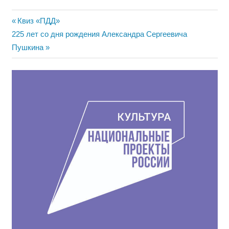
Навигация
Предыдущая
Квиз «ПДД»
Следующая
запись:
225 лет со дня рождения Александра Сергеевича
по
запись:
Пушкина
записям