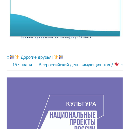
Навигация
Предыдущая
Дорогие друзья!
запись:
Следующая
15 января — Всероссийский день зимующих птиц!
по
запись:
записям