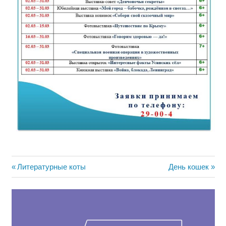
Навигация
Предыдущая
Следующая
Литературные коты
День кошек
запись:
запись:
по
записям