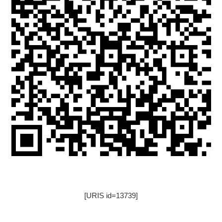
[URIS id=13739]