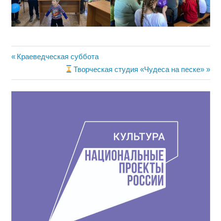
Навигация
Предыдущая
Краеведческая суббота
запись:
Следующая
Творческая студия «Чудеса на песке»
по
запись:
записям