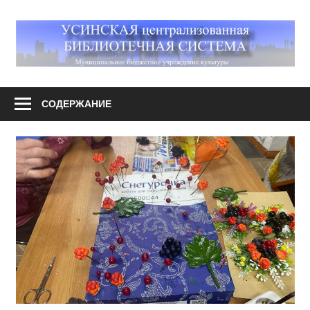
Перейти
к
М
содержимому
У
Усинская
централизованная
СОДЕРЖАНИЕ
библиотечная
система