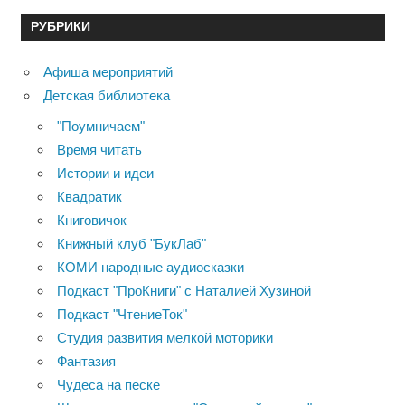
РУБРИКИ
Афиша мероприятий
Детская библиотека
"Поумничаем"
Время читать
Истории и идеи
Квадратик
Книговичок
Книжный клуб "БукЛаб"
КОМИ народные аудиосказки
Подкаст "ПроКниги" с Наталией Хузиной
Подкаст "ЧтениеТок"
Студия развития мелкой моторики
Фантазия
Чудеса на песке