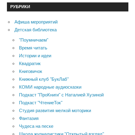
РУБРИКИ
Афиша мероприятий
Детская библиотека
"Поумничаем"
Время читать
Истории и идеи
Квадратик
Книговичок
Книжный клуб "БукЛаб"
КОМИ народные аудиосказки
Подкаст "ПроКниги" с Наталией Хузиной
Подкаст "ЧтениеТок"
Студия развития мелкой моторики
Фантазия
Чудеса на песке
Школа журналистики "Открытый взгляд"