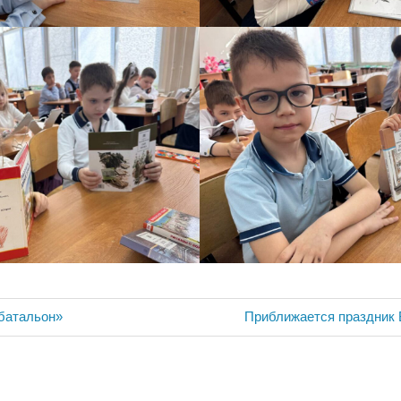
ия
Следующая
батальон»
Приближается праздник
запись: