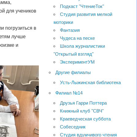
амма,
Подкаст "ЧтениеТок"
ой для учеников
Студия развития мелкой
моторики
и погрузиться в
Фантазия
детям лучше
Чудеса на песке
роизме и
Школа журналистики
"Открытый взгляд"
ЭкспериментУМ
Другие филиалы
Усть-Лыжинская библиотека
Филиал №14
Друзья Гарри Поттера
Книжный клуб "СВЧ"
Краеведческая суббота
Собеседник
Студия вдумчивого чтения