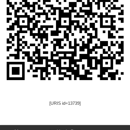
[URIS id=13739]