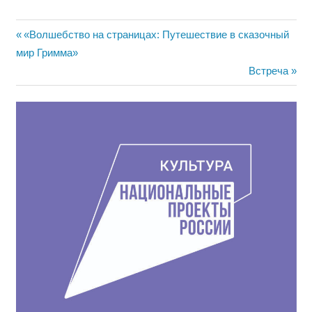
Навигация
Предыдущая
«Волшебство на страницах: Путешествие в сказочный
запись:
мир Гримма»
по
Следующая
Встреча
записям
запись: