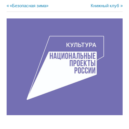
Навигация
Предыдущая
Следующая
«Безопасная зима»
Книжный клуб
запись:
запись:
по
записям