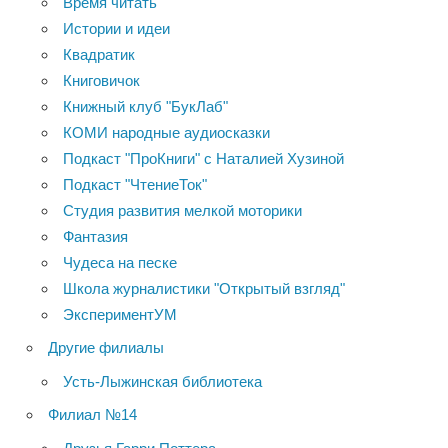
Время читать
Истории и идеи
Квадратик
Книговичок
Книжный клуб "БукЛаб"
КОМИ народные аудиосказки
Подкаст "ПроКниги" с Наталией Хузиной
Подкаст "ЧтениеТок"
Студия развития мелкой моторики
Фантазия
Чудеса на песке
Школа журналистики "Открытый взгляд"
ЭкспериментУМ
Другие филиалы
Усть-Лыжинская библиотека
Филиал №14