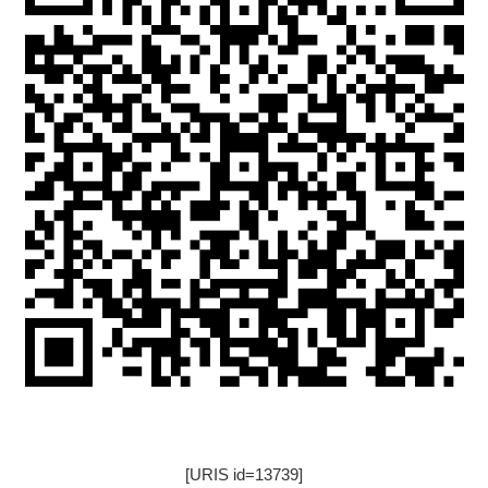
[URIS id=13739]