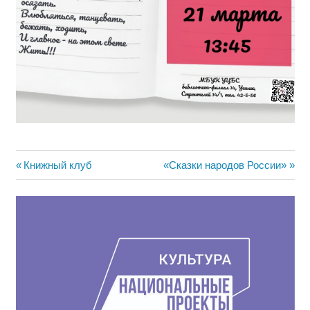
Навигация
Предыдущая
Следующая
Книжный клуб
«Сказки народов России»
запись:
запись:
по
записям