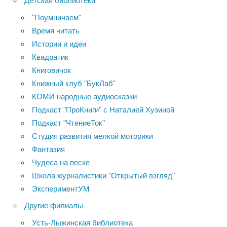
Детская библиотека
"Поумничаем"
Время читать
Истории и идеи
Квадратик
Книговичок
Книжный клуб "БукЛаб"
КОМИ народные аудиосказки
Подкаст "ПроКниги" с Наталией Хузиной
Подкаст "ЧтениеТок"
Студия развития мелкой моторики
Фантазия
Чудеса на песке
Школа журналистики "Открытый взгляд"
ЭкспериментУМ
Другие филиалы
Усть-Лыжинская библиотека