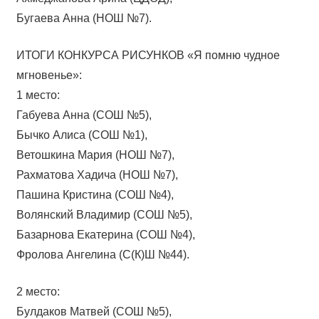
Бугаева Анна (НОШ №7).
ИТОГИ КОНКУРСА РИСУНКОВ «Я помню чудное
мгновенье»:
1 место:
Габуева Анна (СОШ №5),
Бычко Алиса (СОШ №1),
Ветошкина Мария (НОШ №7),
Рахматова Хадича (НОШ №7),
Пашина Кристина (СОШ №4),
Волянский Владимир (СОШ №5),
Базарнова Екатерина (СОШ №4),
Фролова Ангелина (С(К)Ш №44).
2 место:
Булдаков Матвей (СОШ №5),