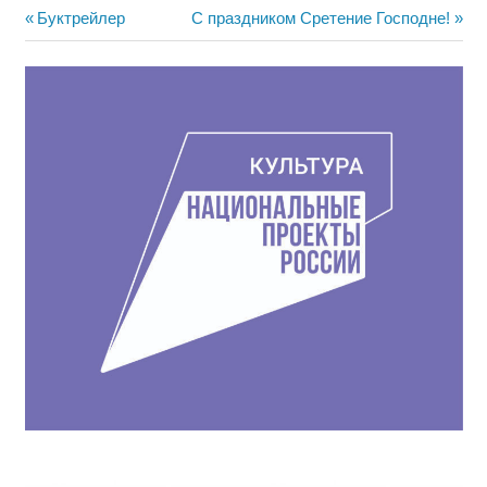
Навигация
Предыдущая
Следующая
Буктрейлер
С праздником Сретение Господне!
запись:
запись:
по
записям