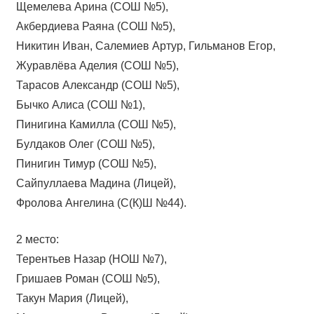
Щемелева Арина (СОШ №5),
Акбердиева Раяна (СОШ №5),
Никитин Иван, Салемиев Артур, Гильманов Егор,
Журавлёва Аделия (СОШ №5),
Тарасов Александр (СОШ №5),
Бычко Алиса (СОШ №1),
Пинигина Камилла (СОШ №5),
Булдаков Олег (СОШ №5),
Пинигин Тимур (СОШ №5),
Сайпуллаева Мадина (Лицей),
Фролова Ангелина (С(К)Ш №44).
2 место:
Терентьев Назар (НОШ №7),
Гришаев Роман (СОШ №5),
Такун Мария (Лицей),