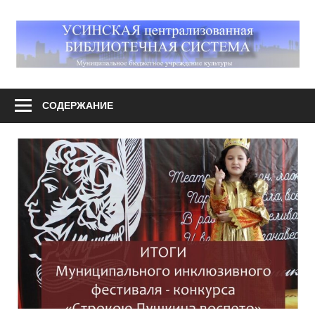
Перейти
к
М
содержимому
У
Усинская
централизованная
СОДЕРЖАНИЕ
библиотечная
система