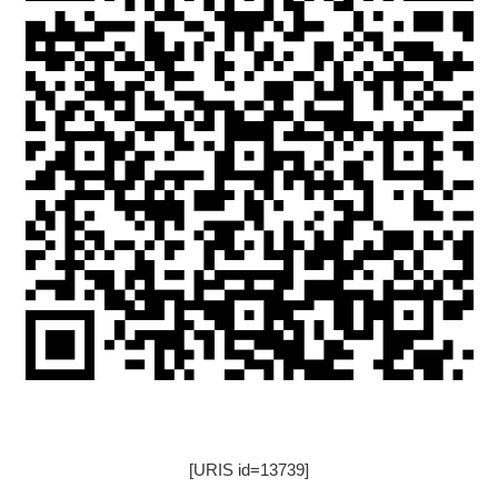
[URIS id=13739]