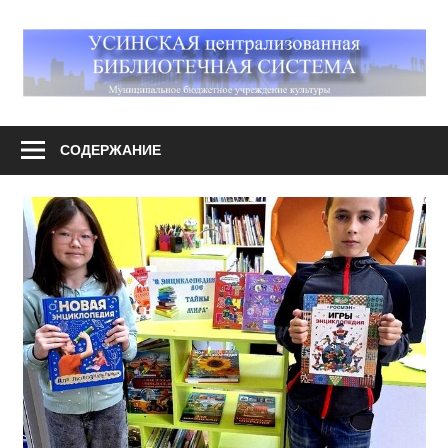
Перейти
к
М
содержимому
У
Усинская
централизованная
СОДЕРЖАНИЕ
библиотечная
система