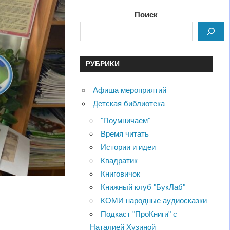
Поиск
РУБРИКИ
Афиша мероприятий
Детская библиотека
"Поумничаем"
Время читать
Истории и идеи
Квадратик
Книговичок
Книжный клуб "БукЛаб"
КОМИ народные аудиосказки
Подкаст "ПроКниги" с
Наталией Хузиной