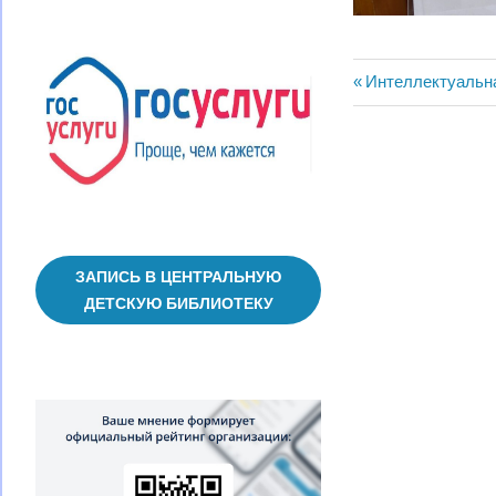
Навигац
Предыдущая
Интеллектуальна
запись:
по
записям
ЗАПИСЬ В ЦЕНТРАЛЬНУЮ
ДЕТСКУЮ БИБЛИОТЕКУ