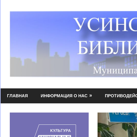
Перейти
к
содержимому
Усинская
МБУК
централизованная
ГЛАВНАЯ
ИНФОРМАЦИЯ О НАС
ПРОТИВОДЕЙ
УЦБС
библиотечная
система