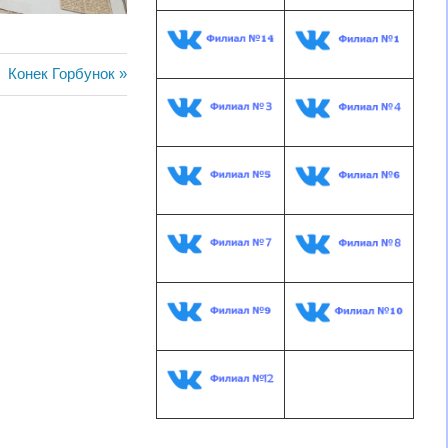
Следующая
Конек Горбунок
запись: