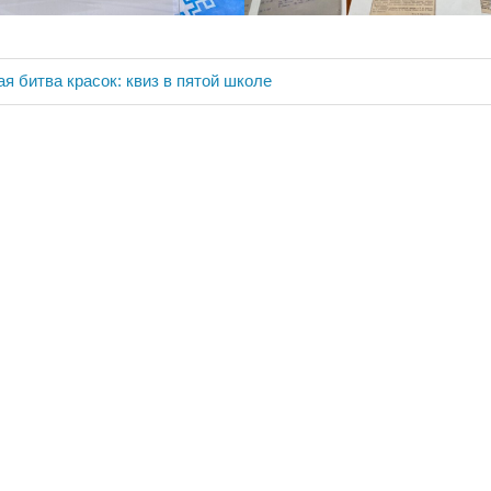
ия
я битва красок: квиз в пятой школе