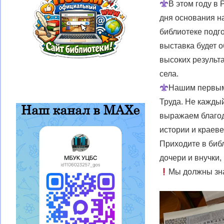
В этом году в 
дня основания н
библиотеке подг
выставка будет 
высоких результа
села.
Нашим первым
Труда. Не кажды
выражаем благод
истории и краеве
Приходите в биб
дочери и внучки
Мы должны зна