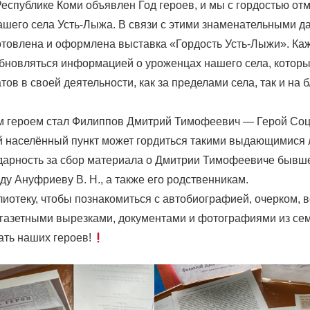
Республике Коми объявлен Год героев, и мы с гордостью от
ашего села Усть-Лыжа. В связи с этими знаменательными д
отовлена и оформлена выставка «Гордость Усть-Лыжи». Ка
обновляться информацией о уроженцах нашего села, которы
тов в своей деятельности, как за пределами села, так и на 
 героем стал Филиппов Дмитрий Тимофеевич — Герой Соц
й населённый пункт может гордиться такими выдающимися
арность за сбор материала о Дмитрии Тимофеевиче бывш
ду Ануфриеву В. Н., а также его родственникам.
лиотеку, чтобы познакомиться с автобиографией, очерком,
, газетными вырезками, документами и фотографиями из се
ть наших героев!