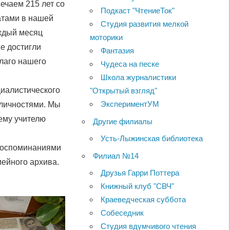
мечаем 215 лет со
Подкаст "ЧтениеТок"
атами в нашей
Студия развития мелкой
ждый месяц
моторики
е достигли
Фантазия
благо нашего
Чудеса на песке
Школа журналистики
иалистического
"Открытый взгляд"
ЭкспериментУМ
 личностями. Мы
ему учителю
Другие филиалы
Усть-Лыжинская библиотека
 воспоминаниями
Филиал №14
мейного архива.
Друзья Гарри Поттера
Книжный клуб "СВЧ"
Краеведческая суббота
Собеседник
Студия вдумчивого чтения