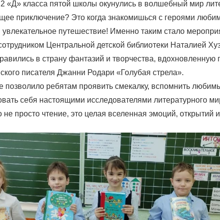
 2 «Д» класса пятой школы окунулись в волшебный мир лит
ящее приключение? Это когда знакомишься с героями любим
 увлекательное путешествие! Именно таким стало меропри
сотрудником Центральной детской библиотеки Наталией Хуз
равились в страну фантазий и творчества, вдохновленную
нского писателя Джанни Родари «Голубая стрела».
е позволило ребятам проявить смекалку, вспомнить любим
вовать себя настоящими исследователями литературного ми
 не просто чтение, это целая вселенная эмоций, открытий 