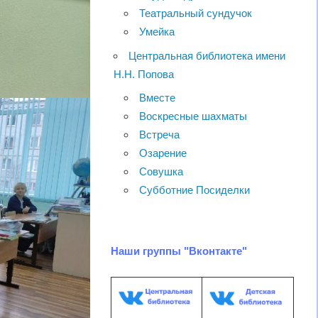
Театральный сундучок
Умейка
Центральная библиотека имени
Н.Н. Попова
Вместе
Воскресные шахматы
Встреча
Озарение
Совушка
Субботние Посиделки
Наши группы "Вконтакте"