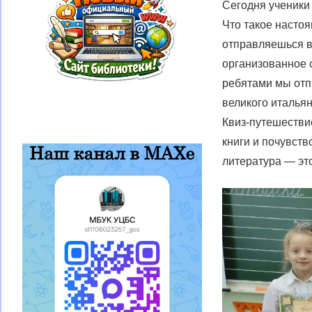
Сегодня ученики
Что такое насто
отправляешься в
организованное 
ребятами мы отп
великого италья
Квиз-путешестви
книги и почувст
литература — это