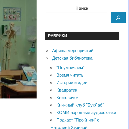
Поиск
РУБРИКИ
Афиша мероприятий
Детская библиотека
"Поумничаем"
Время читать
Истории и идеи
Квадратик
Книговичок
Книжный клуб "БукЛаб"
КОМИ народные аудиосказки
Подкаст "ПроКниги" с
Наталией Хузиной