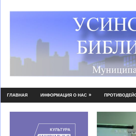
Перейти
к
содержимому
Усинская
МБУК
централизованная
ГЛАВНАЯ
ИНФОРМАЦИЯ О НАС
ПРОТИВОДЕЙ
УЦБС
библиотечная
система