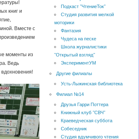
ературы!
Подкаст "ЧтениеТок"
ых книг и
Студия развития мелкой
ятие,
моторики
иной. Вместе с
Фантазия
 произведением
Чудеса на песке
Школа журналистики
ые моменты из
"Открытый взгляд"
ЭкспериментУМ
ра. Ведь
и вдохновения!
Другие филиалы
Усть-Лыжинская библиотека
Филиал №14
Друзья Гарри Поттера
Книжный клуб "СВЧ"
Краеведческая суббота
Собеседник
Студия вдумчивого чтения