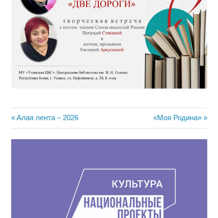
Навигация
Предыдущая
Следующая
Алая лента – 2026
«Моя Родина»
запись:
запись:
по
записям