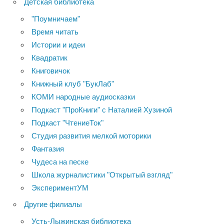
Детская библиотека
"Поумничаем"
Время читать
Истории и идеи
Квадратик
Книговичок
Книжный клуб "БукЛаб"
КОМИ народные аудиосказки
Подкаст "ПроКниги" с Наталией Хузиной
Подкаст "ЧтениеТок"
Студия развития мелкой моторики
Фантазия
Чудеса на песке
Школа журналистики "Открытый взгляд"
ЭкспериментУМ
Другие филиалы
Усть-Лыжинская библиотека