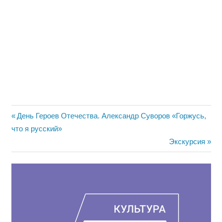
Навигация
Предыдущая
День Героев Отечества. Александр Суворов «Горжусь,
запись:
что я русский»
по
Следующая
Экскурсия
записям
запись: