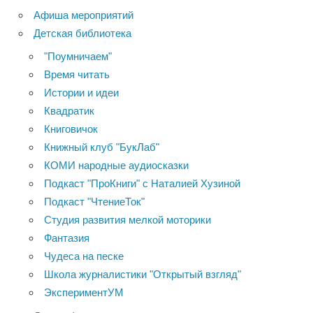
Афиша мероприятий
Детская библиотека
"Поумничаем"
Время читать
Истории и идеи
Квадратик
Книговичок
Книжный клуб "БукЛаб"
КОМИ народные аудиосказки
Подкаст "ПроКниги" с Наталией Хузиной
Подкаст "ЧтениеТок"
Студия развития мелкой моторики
Фантазия
Чудеса на песке
Школа журналистики "Открытый взгляд"
ЭкспериментУМ