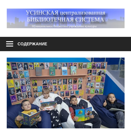
Перейти
к
М
содержимому
У
Усинская
централизованная
СОДЕРЖАНИЕ
библиотечная
система