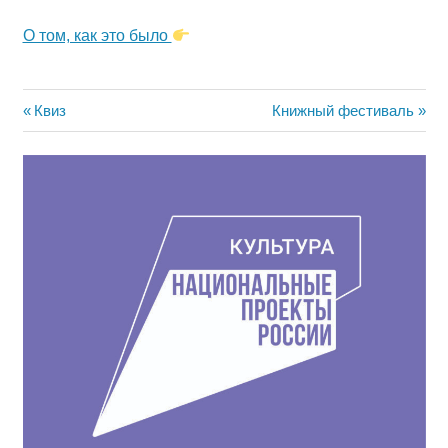
О том, как это было
Навигация
Предыдущая
Следующая
Квиз
Книжный фестиваль
запись:
запись:
по
записям