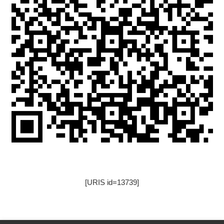
[URIS id=13739]