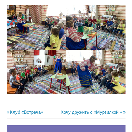
Навигация
Предыдущая
Следующая
Клуб «Встреча»
Хочу дружить с «Мурзилкой!»
запись:
запись:
по