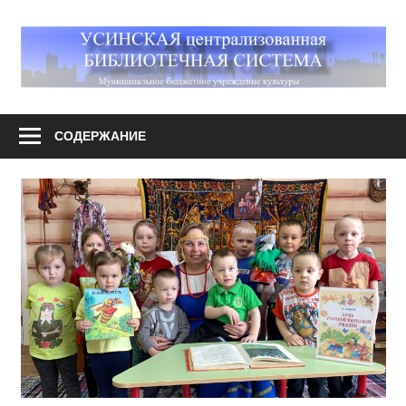
Перейти
к
М
содержимому
У
Усинская
централизованная
СОДЕРЖАНИЕ
библиотечная
система