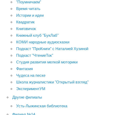
"Поумничаем"
Время читать
Истории и идеи
Квадратик
Книговичок
Книжный клуб "БукЛаб"
КОМИ народные аудиосказки
Подкаст "ПроКниги" с Наталией Хузиной
Подкаст "ЧтениеТок"
Студия развития мелкой моторики
Фантазия
Чудеса на песке
Школа журналистики "Открытый взгляд"
ЭкспериментУМ
Другие филиалы
Усть-Лыжинская библиотека
Филиал №14