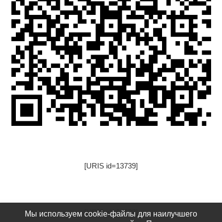
[URIS id=13739]
[URIS id=17522]
Мы используем cookie-файлы для наилучшего