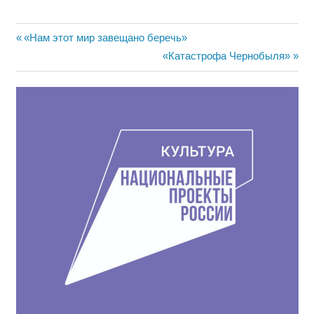
Навигация
Предыдущая
«Нам этот мир завещано беречь»
запись:
Следующая
«Катастрофа Чернобыля»
по
запись:
записям