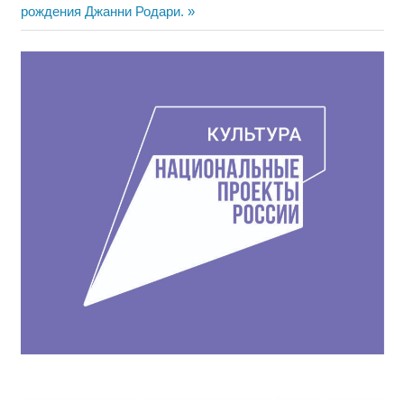
по
запись:
рождения Джанни Родари.
записям