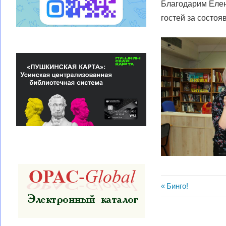
Благодарим Елен
гостей за состоя
Навигац
Предыдущая
Бинго!
запись:
по