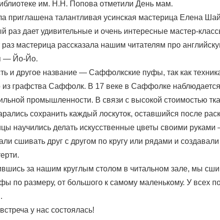
иблиотеке им. Н.Н. Попова отметили День мам.
ла приглашена талантливая усинская мастерица Елена Шай
ый раз дает удивительные и очень интересные мастер-класс
т раз мастерица рассказала нашим читателям про английску
я — Йо-Йо.
сть и другое название — Саффолкские пуфы, так как техник
о из графства Саффолк. В 17 веке в Саффолке наблюдается
ильной промышленности. В связи с высокой стоимостью тка
рались сохранить каждый лоскуток, оставшийся после раск
ицы научились делать искусственные цветы своими рукам
ли сшивать друг с другом по кругу или рядами и создавал
ерти.
вшись за нашим круглым столом в читальном зале, мы сш
фы по размеру, от большого к самому маленькому. У всех п
.
стреча у нас состоялась!