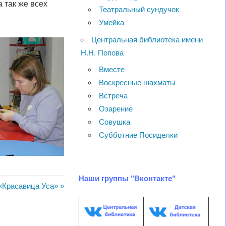
 так же всех
Театральный сундучок
Умейка
Центральная библиотека имени
Н.Н. Попова
Вместе
Воскресные шахматы
Встреча
Озарение
Совушка
Субботние Посиделки
Наши группы "Вконтакте"
я
«Красавица Уса»