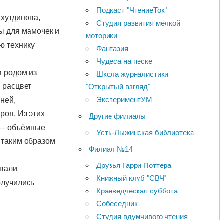
Подкаст "ЧтениеТок"
хутдинова,
Студия развития мелкой
ы для мамочек и
моторики
ю технику
Фантазия
Чудеса на песке
а родом из
Школа журналистики
 расцвет
"Открытый взгляд"
ЭкспериментУМ
ней,
роя. Из этих
Другие филиалы
и — объёмные
Усть-Лыжинская библиотека
и таким образом
Филиал №14
Друзья Гарри Поттера
ивали
Книжный клуб "СВЧ"
олучились
Краеведческая суббота
Собеседник
Студия вдумчивого чтения