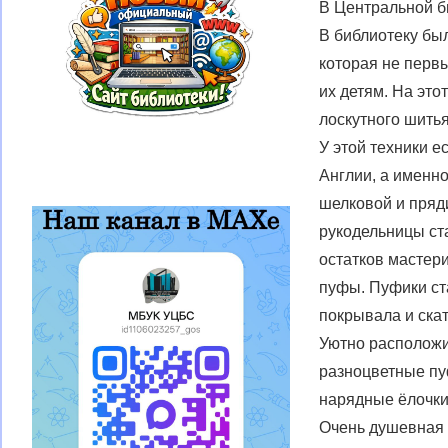
В Центральной б
В библиотеку бы
которая не перв
их детям. На это
лоскутного шить
У этой техники е
Англии, а именн
шелковой и пряд
рукодельницы ста
остатков мастер
пуфы. Пуфики ста
покрывала и скат
Уютно расположи
разноцветные пу
нарядные ёлочки
Очень душевная в