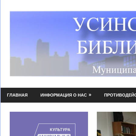
Перейти
к
содержимому
Усинская
МБУК
централизованная
ГЛАВНАЯ
ИНФОРМАЦИЯ О НАС
ПРОТИВОДЕЙ
УЦБС
библиотечная
система