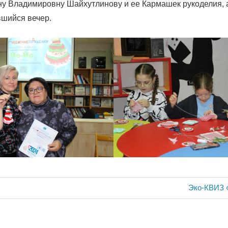
у Владимировну Шайхутлинову и ее Кармашек рукоделия, а
вшийся вечер.
ия
Следующа
Эко-КВИЗ 
запись: