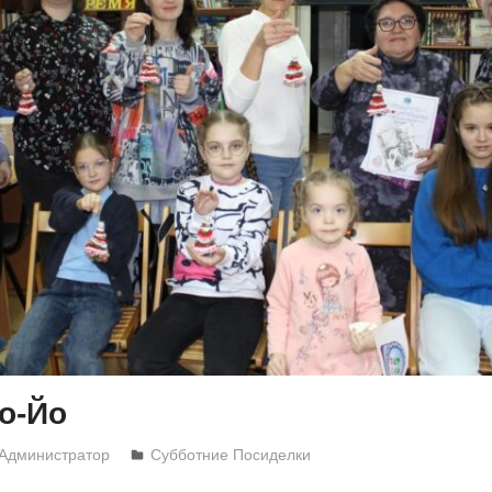
о-Йо
Администратор
Субботние Посиделки