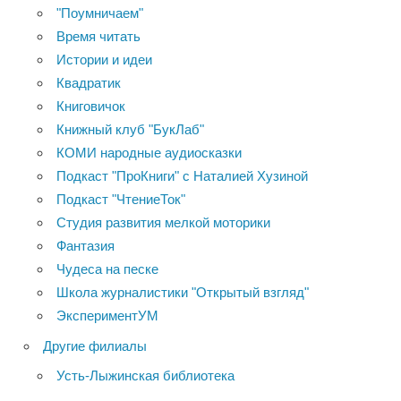
"Поумничаем"
Время читать
Истории и идеи
Квадратик
Книговичок
Книжный клуб "БукЛаб"
КОМИ народные аудиосказки
Подкаст "ПроКниги" с Наталией Хузиной
Подкаст "ЧтениеТок"
Студия развития мелкой моторики
Фантазия
Чудеса на песке
Школа журналистики "Открытый взгляд"
ЭкспериментУМ
Другие филиалы
Усть-Лыжинская библиотека