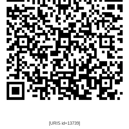
[URIS id=13739]