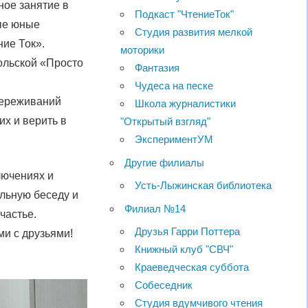
ное занятие в
Подкаст "ЧтениеТок"
ые юные
Студия развития мелкой
ние Ток».
моторики
ольской «Просто
Фантазия
Чудеса на песке
переживаний
Школа журналистики
их и верить в
"Открытый взгляд"
ЭкспериментУМ
Другие филиалы
лючениях и
Усть-Лыжинская библиотека
льную беседу и
Филиал №14
частье.
Друзья Гарри Поттера
ми с друзьями!
Книжный клуб "СВЧ"
Краеведческая суббота
Собеседник
Студия вдумчивого чтения