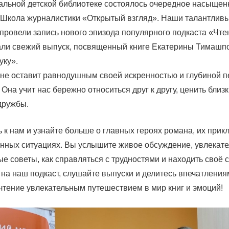
альной детской библиотеке состоялось очередное насыщен
«Школа журналистики «Открытый взгляд». Наши талантлив
провели запись нового эпизода популярного подкаста «Чте
али свежий выпуск, посвященный книге Екатерины Тимашп
уку».
о не оставит равнодушным своей искренностью и глубиной 
 Она учит нас бережно относиться друг к другу, ценить близк
дружбы.
 к нам и узнайте больше о главных героях романа, их прик
нных ситуациях. Вы услышите живое обсуждение, увлекате
е советы, как справляться с трудностями и находить своё с
на наш подкаст, слушайте выпуски и делитесь впечатления
чтение увлекательным путешествием в мир книг и эмоций!