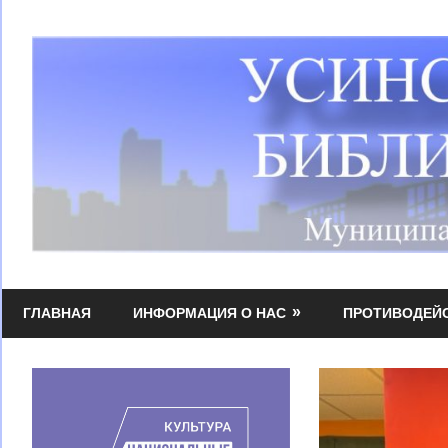
Перейти
к
содержимому
Усинская
МБУК
централизованная
ГЛАВНАЯ
ИНФОРМАЦИЯ О НАС
ПРОТИВОДЕЙ
УЦБС
библиотечная
система