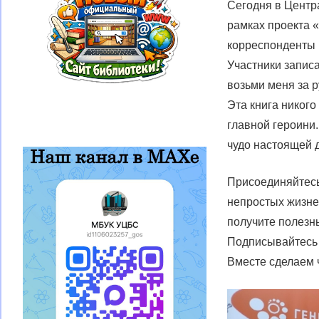
Сегодня в Центр
рамках проекта 
корреспонденты 
Участники запис
возьми меня за р
Эта книга никог
главной героини.
чудо настоящей 
Присоединяйтесь
непростых жизне
получите полезны
Подписывайтесь 
Вместе сделаем 