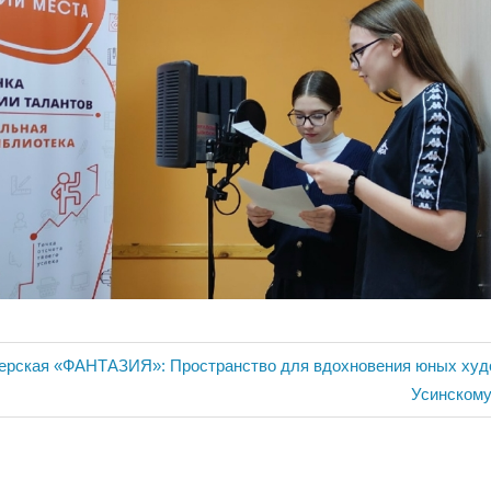
ия
терская «ФАНТАЗИЯ»: Пространство для вдохновения юных худ
Следующ
Усинскому 
запись: