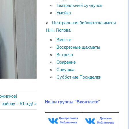
Театральный сундучок
Умейка
Центральная библиотека имени
Н.Н. Попова
Вместе
Воскресные шахматы
Встреча
Озарение
Совушка
Субботние Посиделки
ожников!
Наши группы "Вконтакте"
ая
району – 51 год!