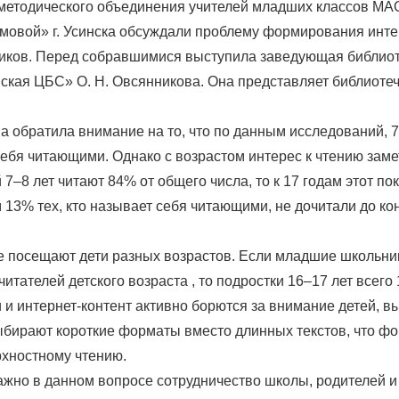
 методического объединения учителей младших классов М
мовой» г. Усинска обсуждали проблему формирования интер
иков. Перед собравшимися выступила заведующая библио
кая ЦБС» О. Н. Овсянникова. Она представляет библиоте
а обратила внимание на то, что по данным исследований, 
себя читающими. Однако с возрастом интерес к чтению заме
 7–8 лет читают 84% от общего числа, то к 17 годам этот по
 13% тех, кто называет себя читающими, не дочитали до ко
е посещают дети разных возрастов. Если младшие школьник
итателей детского возраста , то подростки 16–17 лет всего
и интернет-контент активно борются за внимание детей, вы
ыбирают короткие форматы вместо длинных текстов, что ф
рхностному чтению.
ажно в данном вопросе сотрудничество школы, родителей и