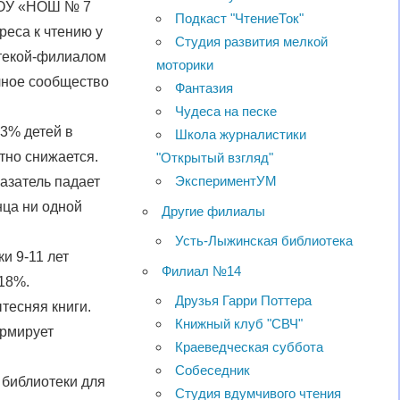
АОУ «НОШ № 7
Подкаст "ЧтениеТок"
еса к чтению у
Студия развития мелкой
текой-филиалом
моторики
чное сообщество
Фантазия
Чудеса на песке
73% детей в
Школа журналистики
тно снижается.
"Открытый взгляд"
ЭкспериментУМ
казатель падает
нца ни одной
Другие филиалы
Усть-Лыжинская библиотека
и 9-11 лет
Филиал №14
 18%.
Друзья Гарри Поттера
тесняя книги.
Книжный клуб "СВЧ"
ормирует
Краеведческая суббота
Собеседник
 библиотеки для
Студия вдумчивого чтения