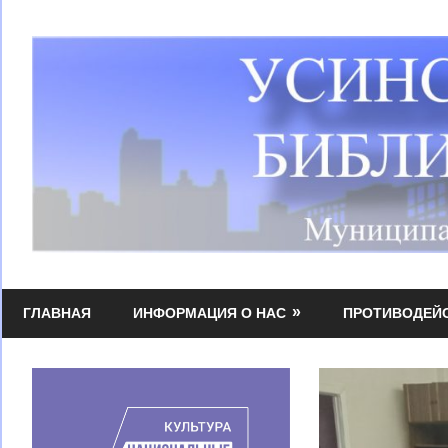
Перейти
к
содержимому
Усинская
МБУК
централизованная
ГЛАВНАЯ
ИНФОРМАЦИЯ О НАС
ПРОТИВОДЕЙ
УЦБС
библиотечная
система