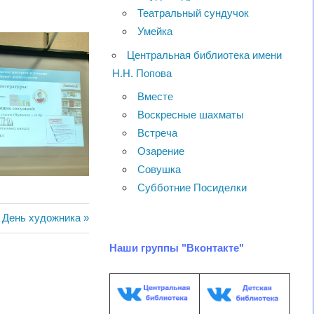
Театральный сундучок
Умейка
Центральная библиотека имени
Н.Н. Попова
Вместе
Воскресные шахматы
Встреча
Озарение
Совушка
Субботние Посиделки
Следующая
День художника
запись:
Наши группы "Вконтакте"