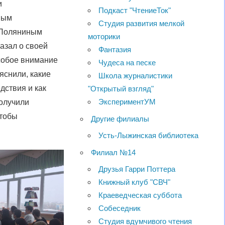
и
Подкаст "ЧтениеТок"
вым
Студия развития мелкой
 Поляниным
моторики
азал о своей
Фантазия
собое внимание
Чудеса на песке
яснили, какие
Школа журналистики
дствия и как
"Открытый взгляд"
ЭкспериментУМ
получили
чтобы
Другие филиалы
Усть-Лыжинская библиотека
Филиал №14
Друзья Гарри Поттера
Книжный клуб "СВЧ"
Краеведческая суббота
Собеседник
Студия вдумчивого чтения