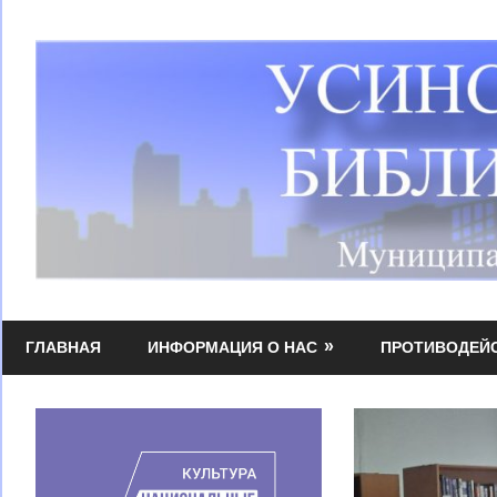
Перейти
к
содержимому
Усинская
МБУК
централизованная
ГЛАВНАЯ
ИНФОРМАЦИЯ О НАС
ПРОТИВОДЕЙ
УЦБС
библиотечная
система