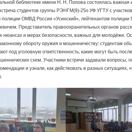
альной библиотеке имени Н. Н. Попова состоялась важная 
встреча студентов группы РЭНГМ(9)-25о УФ УГТУ с участко
 полиции ОМВД России «Усинский», лейтенантом полиции
евичем. Представитель правоохранительных органов расск
х нюансах и мерах безопасности, важных для молодёжи. О
законному обороту оружия и мошенничеству: студентам объ
ют под уголовную ответственность, какие могут быть после
ошеннических схем. Участники встречи задавали вопросы, 
омендации и узнали, как действовать в разных ситуациях, 
.