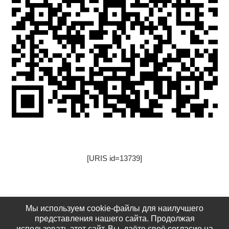
[URIS id=13739]
[URIS id=17522]
Мы используем cookie-файлы для наилучшего
представления нашего сайта. Продолжая
использовать этот сайт, Вы, даёте своё согласие на