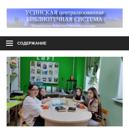
Перейти
к
М
содержимому
У
Усинская
централизованная
СОДЕРЖАНИЕ
библиотечная
система