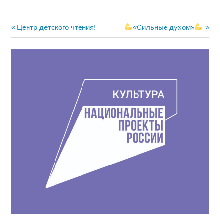
Навигация
Предыдущая
Следующая
Центр детского чтения!
«Сильные духом»
запись:
запись:
по
записям