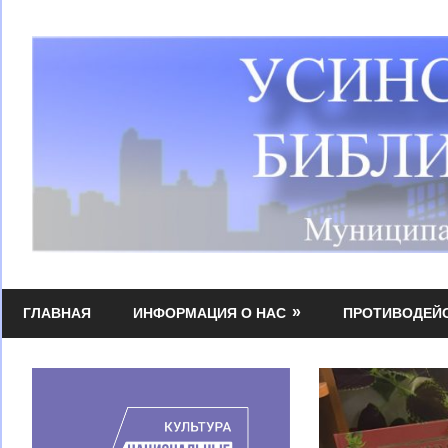
Перейти
к
содержимому
Усинская
МБУК
централизованная
ГЛАВНАЯ
ИНФОРМАЦИЯ О НАС
ПРОТИВОДЕЙ
УЦБС
библиотечная
система