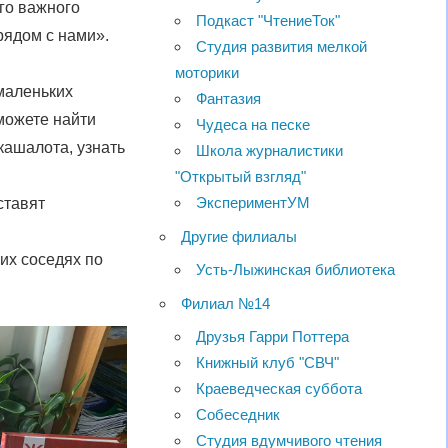
го важного
Подкаст "ЧтениеТок"
рядом с нами».
Студия развития мелкой
моторики
маленьких
Фантазия
можете найти
Чудеса на песке
ашалота, узнать
Школа журналистики
"Открытый взгляд"
ЭкспериментУМ
ставят
Другие филиалы
их соседях по
Усть-Лыжинская библиотека
Филиал №14
Друзья Гарри Поттера
Книжный клуб "СВЧ"
Краеведческая суббота
Собеседник
Студия вдумчивого чтения