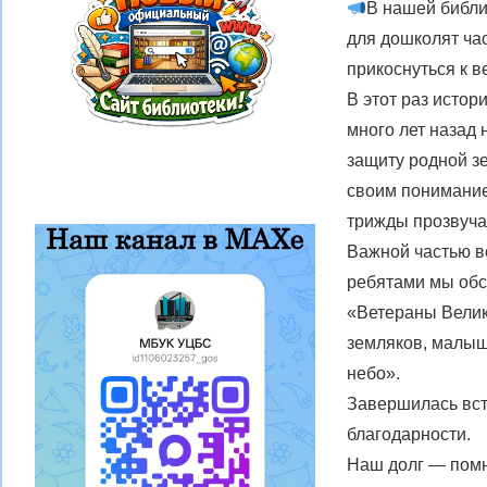
В нашей библи
для дошколят ча
прикоснуться к в
В этот раз истор
много лет назад
защиту родной зе
своим пониманием
трижды прозвучал
Важной частью в
ребятами мы обс
«Ветераны Велик
земляков, малыш
небо».
Завершилась встр
благодарности.
Наш долг — помн