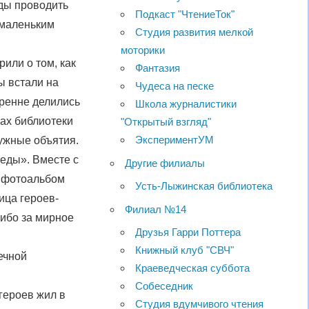
ды проводить
Подкаст "ЧтениеТок"
 маленьким
Студия развития мелкой
.
моторики
рили о том, как
Фантазия
ы встали на
Чудеса на песке
кренне делились
Школа журналистики
нах библиотеки
"Открытый взгляд"
ЭкспериментУМ
ружные объятия.
еды». Вместе с
Другие филиалы
я фотоальбом
Усть-Лыжинская библиотека
ица героев-
Филиал №14
сибо за мирное
Друзья Гарри Поттера
Книжный клуб "СВЧ"
ечной
Краеведческая суббота
Собеседник
героев жил в
Студия вдумчивого чтения