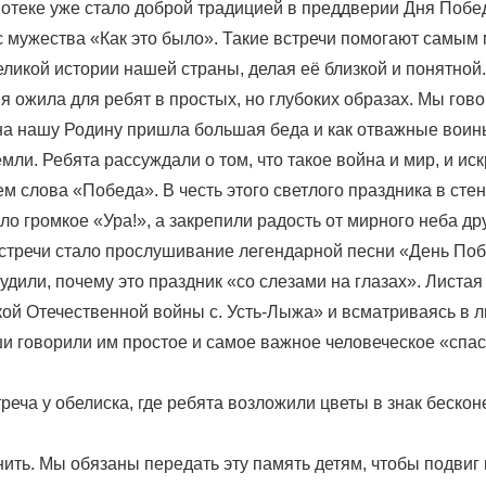
отеке уже стало доброй традицией в преддверии Дня Побе
с мужества «Как это было». Такие встречи помогают самым
еликой истории нашей страны, делая её близкой и понятной
ия ожила для ребят в простых, но глубоких образах. Мы гово
 на нашу Родину пришла большая беда и как отважные воин
мли. Ребята рассуждали о том, что такое война и мир, и ис
 слова «Победа». В честь этого светлого праздника в сте
о громкое «Ура!», а закрепили радость от мирного неба д
стречи стало прослушивание легендарной песни «День Поб
удили, почему это праздник «со слезами на глазах». Листа
ой Отечественной войны с. Усть-Лыжа» и всматриваясь в л
и говорили им простое и самое важное человеческое «спа
еча у обелиска, где ребята возложили цветы в знак бескон
ить. Мы обязаны передать эту память детям, чтобы подвиг 