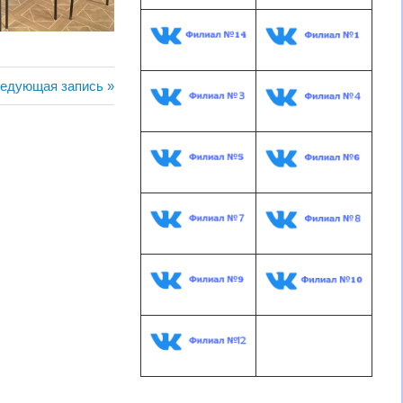
едующая
едующая запись
пись: