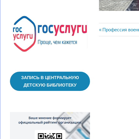
Навигац
Предыдущая
Профессия воен
запись:
по
записям
ЗАПИСЬ В ЦЕНТРАЛЬНУЮ
ДЕТСКУЮ БИБЛИОТЕКУ