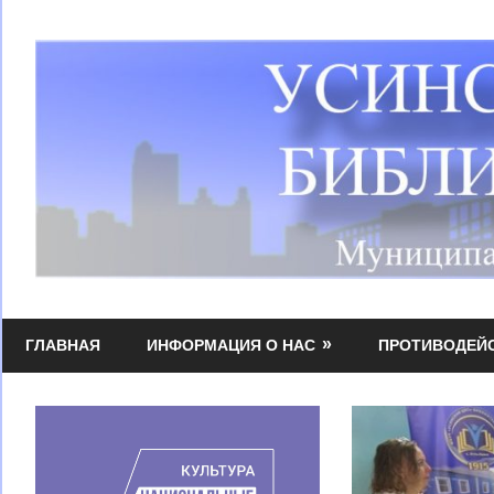
Перейти
к
содержимому
Усинская
МБУК
централизованная
ГЛАВНАЯ
ИНФОРМАЦИЯ О НАС
ПРОТИВОДЕЙ
УЦБС
библиотечная
система