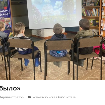
 было»
Администратор
Усть-Лыжинская библиотека