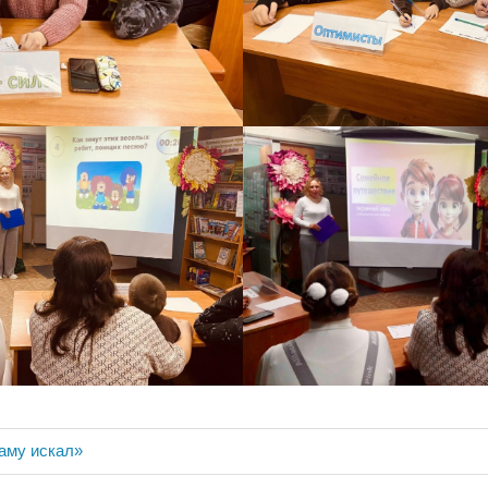
ия
аму искал»