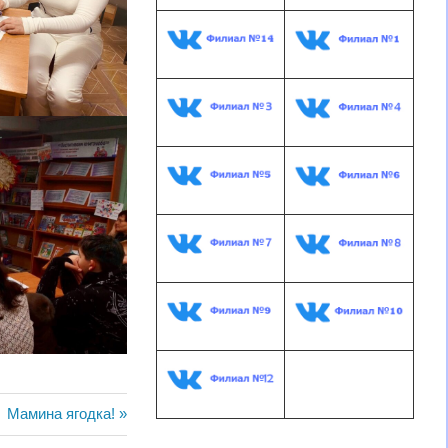
Следующая
Мамина ягодка!
запись: