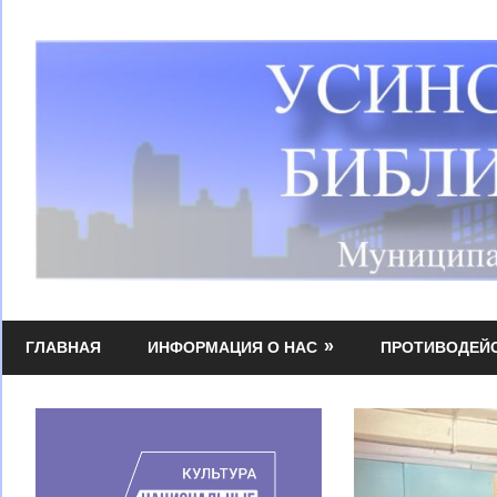
Перейти
к
содержимому
Усинская
МБУК
централизованная
ГЛАВНАЯ
ИНФОРМАЦИЯ О НАС
ПРОТИВОДЕЙ
УЦБС
библиотечная
система