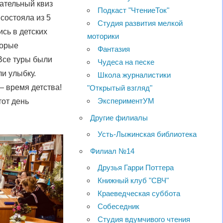
кательный квиз
Подкаст "ЧтениеТок"
состояла из 5
Студия развития мелкой
сь в детских
моторики
торые
Фантазия
 Все туры были
Чудеса на песке
и улыбку.
Школа журналистики
— время детства!
"Открытый взгляд"
ЭкспериментУМ
тот день
Другие филиалы
Усть-Лыжинская библиотека
Филиал №14
Друзья Гарри Поттера
Книжный клуб "СВЧ"
Краеведческая суббота
Собеседник
Студия вдумчивого чтения