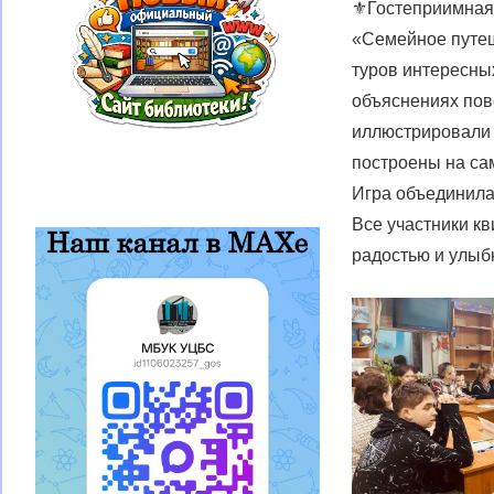
⚜Гостеприимная б
«Семейное путеш
туров интересных
объяснениях пов
иллюстрировали и
построены на са
Игра объединила
Все участники к
радостью и улыб