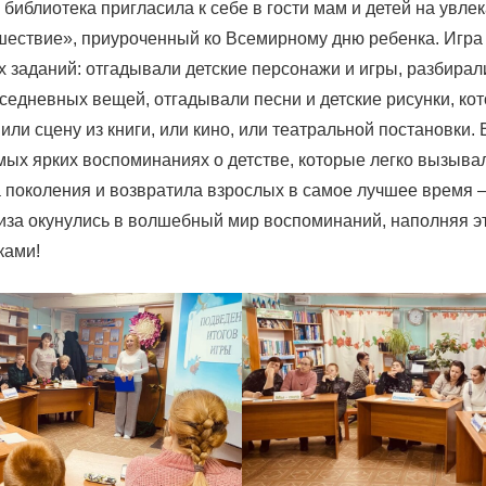
иблиотека пригласила к себе в гости мам и детей на увле
ествие», приуроченный ко Всемирному дню ребенка. Игра 
 заданий: отгадывали детские персонажи и игры, разбирали
седневных вещей, отгадывали песни и детские рисунки, ко
ли сцену из книги, или кино, или театральной постановки.
мых ярких воспоминаниях о детстве, которые легко вызывал
 поколения и возвратила взрослых в самое лучшее время 
виза окунулись в волшебный мир воспоминаний, наполняя э
ками!