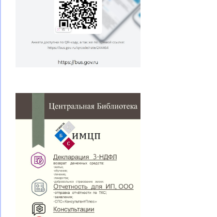
по
записям