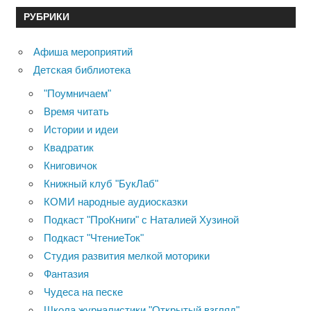
РУБРИКИ
Афиша мероприятий
Детская библиотека
"Поумничаем"
Время читать
Истории и идеи
Квадратик
Книговичок
Книжный клуб "БукЛаб"
КОМИ народные аудиосказки
Подкаст "ПроКниги" с Наталией Хузиной
Подкаст "ЧтениеТок"
Студия развития мелкой моторики
Фантазия
Чудеса на песке
Школа журналистики "Открытый взгляд"