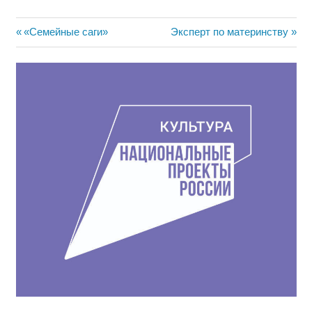
Навигация
Предыдущая
Следующая
«Семейные саги»
Эксперт по материнству
запись:
запись:
по
записям