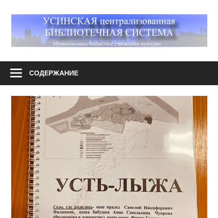
Перейти
к
М
содержимому
У
Усинская
централизованная
СОДЕРЖАНИЕ
библиотечная
система