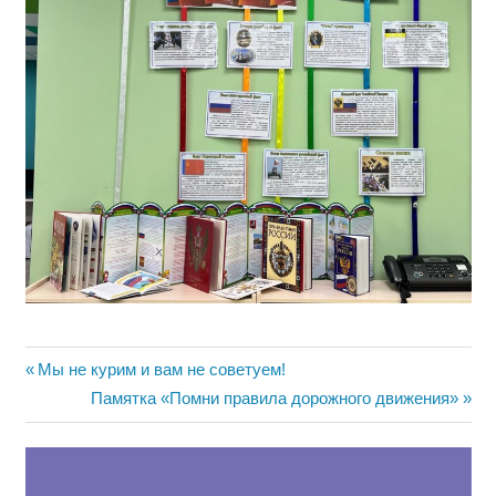
Навигация
Предыдущая
Мы не курим и вам не советуем!
запись:
Следующая
Памятка «Помни правила дорожного движения»
по
запись:
записям