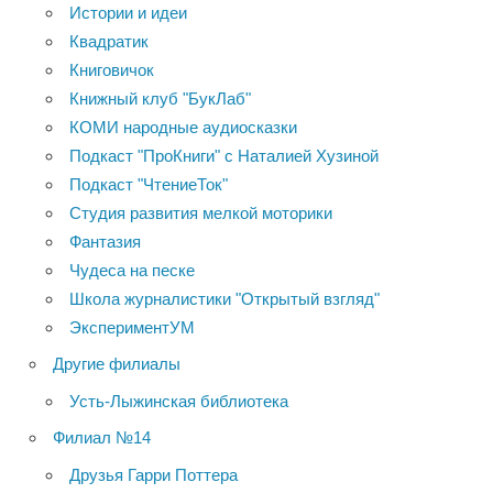
Истории и идеи
Квадратик
Книговичок
Книжный клуб "БукЛаб"
КОМИ народные аудиосказки
Подкаст "ПроКниги" с Наталией Хузиной
Подкаст "ЧтениеТок"
Студия развития мелкой моторики
Фантазия
Чудеса на песке
Школа журналистики "Открытый взгляд"
ЭкспериментУМ
Другие филиалы
Усть-Лыжинская библиотека
Филиал №14
Друзья Гарри Поттера