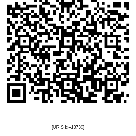
[URIS id=13739]