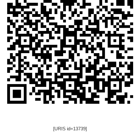
[URIS id=13739]