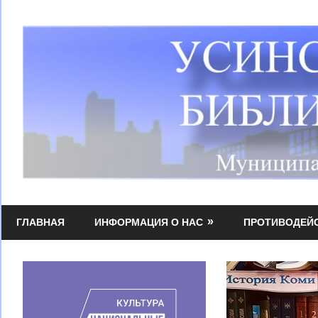
Перейти
к
содержимому
Усинская
МБУК
централизованная
ГЛАВНАЯ
ИНФОРМАЦИЯ О НАС
ПРОТИВОДЕЙ
УЦБС
библиотечная
система