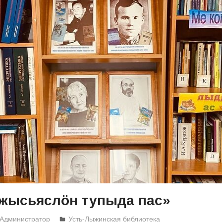
ижысьяслöн тупыда пас»
Администратор
Усть-Лыжинская библиотека