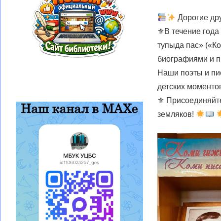
Дорогие дру
⚜В течение года
тупыда пас» («К
биографиями и п
Наши поэты и пи
детских моментов
⚜ Присоединяйте
земляков!