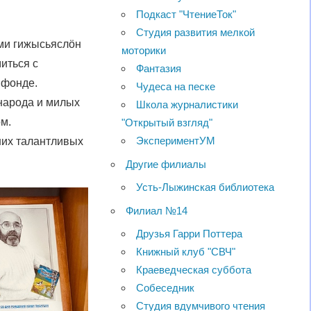
Подкаст "ЧтениеТок"
Студия развития мелкой
оми гижысьяслöн
моторики
иться с
Фантазия
 фонде.
Чудеса на песке
 народа и милых
Школа журналистики
ом.
"Открытый взгляд"
ЭкспериментУМ
ших талантливых
Другие филиалы
Усть-Лыжинская библиотека
Филиал №14
Друзья Гарри Поттера
Книжный клуб "СВЧ"
Краеведческая суббота
Собеседник
Студия вдумчивого чтения