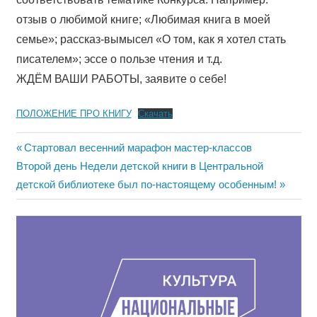
отзыв о любимой книге; «Любимая книга в моей
семье»; рассказ-вымысел «О том, как я хотел стать
писателем»; эссе о пользе чтения и т.д.
ЖДЁМ ВАШИ РАБОТЫ, заявите о себе!
ПОЛОЖЕНИЕ ПРО КНИГУ
Скачать
Навигация
Предыдущая
Стартовал весенний марафон мастер-классов
Следующая
запись:
Второй день Недели детской книги в Центральной
по
запись:
детской библиотеке был по-настоящему особенным!
записям