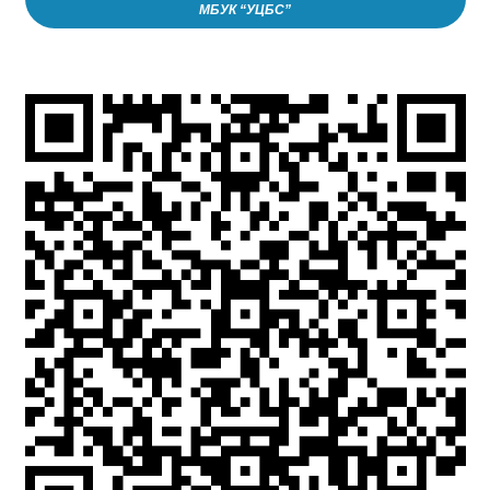
МБУК “УЦБС”