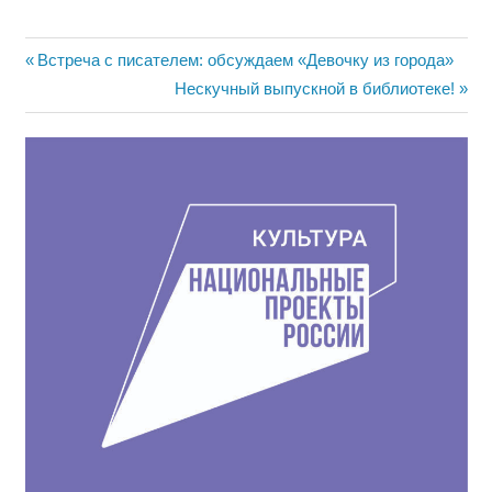
Навигация
Предыдущая
Встреча с писателем: обсуждаем «Девочку из города»
запись:
Следующая
Нескучный выпускной в библиотеке!
по
запись:
записям