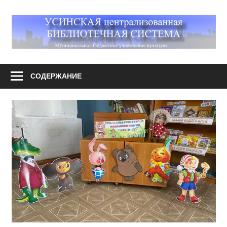
Перейти
к
М
содержимому
У
Усинская
централизованная
СОДЕРЖАНИЕ
библиотечная
система