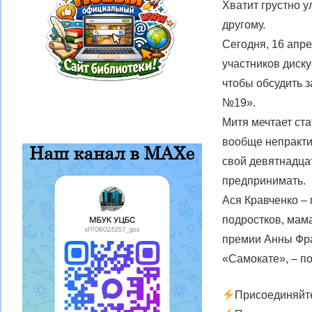
Хватит грустно у
другому.
Сегодня, 16 апр
участников диск
чтобы обсудить з
№19».
Митя мечтает ста
вообще непрактич
свой девятнадцат
предпринимать.
Ася Кравченко – 
подростков, мама
премии Анны Фра
«Самокате», – по
Присоединяйте