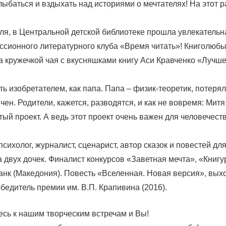
лыбаться и вздыхать над историями о мечтателях! На этот ра
еля, в Центральной детской библиотеке прошла увлекательн
уссионного литературного клуба «Время читать»! Книголюбы
а кружечкой чая с вкусняшками книгу Аси Кравченко «Лучше
ть изобретателем, как папа. Папа – физик-теоретик, потерял
ен. Родители, кажется, разводятся, и как не вовремя: Митя
ый проект. А ведь этот проект очень важен для человечеств
психолог, журналист, сценарист, автор сказок и повестей для
 двух дочек. Финалист конкурсов «Заветная мечта», «Книгу
нк (Македония). Повесть «Вселенная. Новая версия», вых
бедитель премии им. В.П. Крапивина (2016).
сь к нашим творческим встречам и Вы!