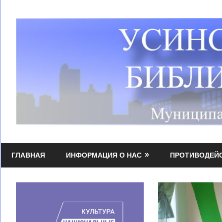
Перейти
к
содержимому
Усинская
МБУК
централизованная
ГЛАВНАЯ
ИНФОРМАЦИЯ О НАС
ПРОТИВОДЕЙ
УЦБС
библиотечная
система