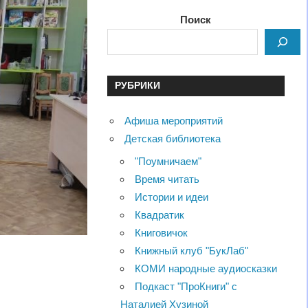
Поиск
РУБРИКИ
Афиша мероприятий
Детская библиотека
"Поумничаем"
Время читать
Истории и идеи
Квадратик
Книговичок
Книжный клуб "БукЛаб"
КОМИ народные аудиосказки
Подкаст "ПроКниги" с
Наталией Хузиной