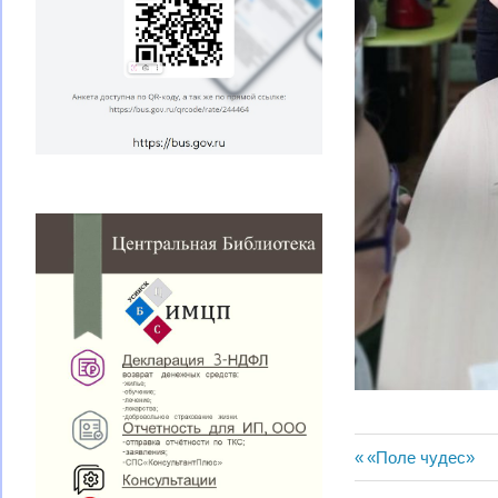
Навигац
Предыдущая
«Поле чудес»
запись: