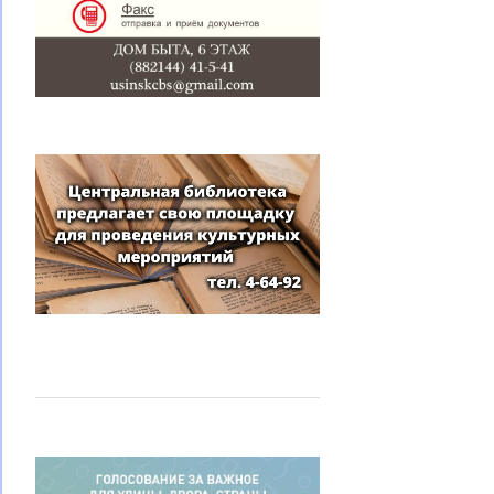
по
записям