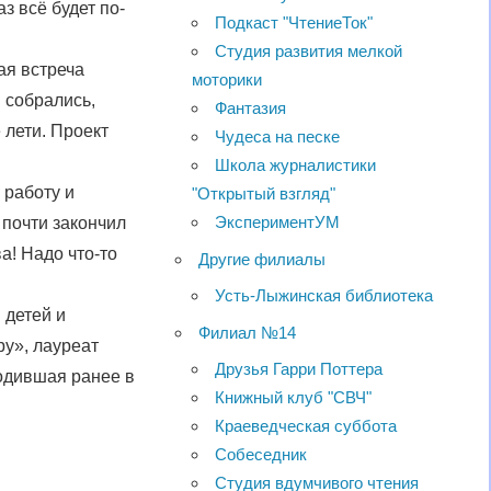
з всё будет по-
Подкаст "ЧтениеТок"
Студия развития мелкой
ая встреча
моторики
 собрались,
Фантазия
 лети. Проект
Чудеса на песке
Школа журналистики
 работу и
"Открытый взгляд"
ЭкспериментУМ
 почти закончил
а! Надо что-то
Другие филиалы
Усть-Лыжинская библиотека
 детей и
Филиал №14
ру», лауреат
Друзья Гарри Поттера
одившая ранее в
Книжный клуб "СВЧ"
Краеведческая суббота
Собеседник
Студия вдумчивого чтения