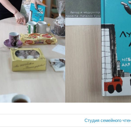
ия
Следующая
Студия семейного чте
запись: