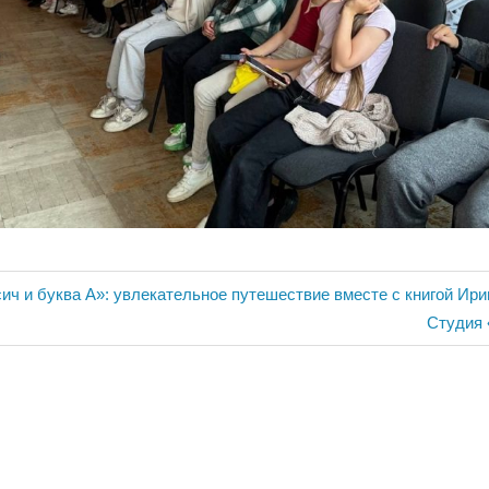
ия
сич и буква А»: увлекательное путешествие вместе с книгой Ир
Следую
Студия
запись: