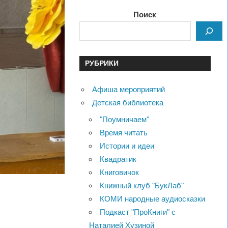
Поиск
РУБРИКИ
Афиша мероприятий
Детская библиотека
"Поумничаем"
Время читать
Истории и идеи
Квадратик
Книговичок
Книжный клуб "БукЛаб"
КОМИ народные аудиосказки
Подкаст "ПроКниги" с
Наталией Хузиной