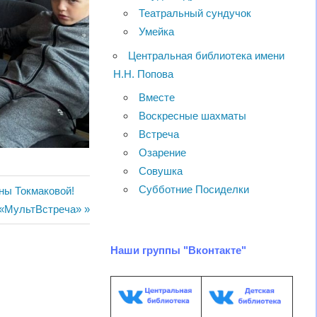
Театральный сундучок
Умейка
Центральная библиотека имени
Н.Н. Попова
Вместе
Воскресные шахматы
Встреча
Озарение
Совушка
Субботние Посиделки
ины Токмаковой!
щая
 «МультВстреча»
Наши группы "Вконтакте"