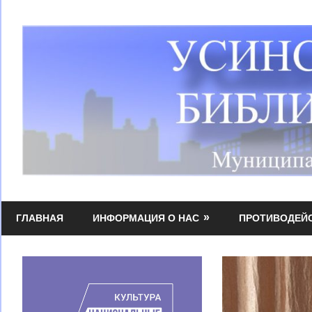
Перейти
к
содержимому
Усинская
МБУК
централизованная
ГЛАВНАЯ
ИНФОРМАЦИЯ О НАС
ПРОТИВОДЕЙ
УЦБС
библиотечная
система