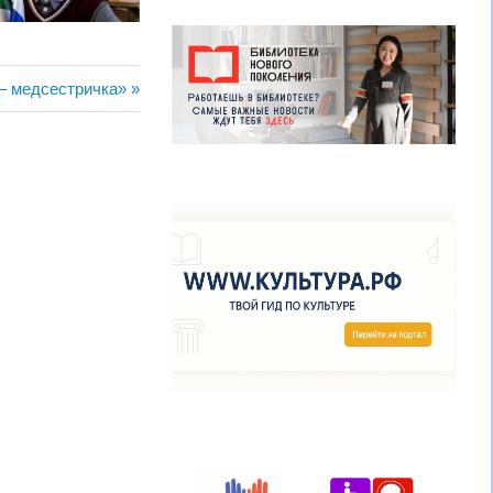
ая
– медсестричка»