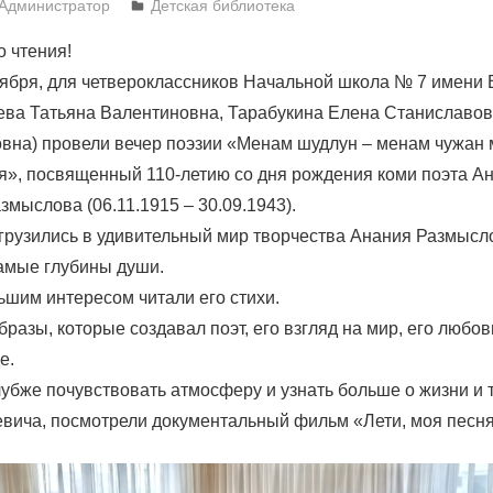
Администратор
Детская библиотека
о чтения!
оября, для четвероклассников Начальной школа № 7 имени
ева Татьяна Валентиновна, Тарабукина Елена Станиславов
вна) провели вечер поэзии «Менам шудлун – менам чужан м
я», посвященный 110-летию со дня рождения коми поэта А
мыслова (06.11.1915 – 30.09.1943).
грузились в удивительный мир творчества Анания Размысло
самые глубины души.
льшим интересом читали его стихи.
разы, которые создавал поэт, его взгляд на мир, его любов
е.
лубже почувствовать атмосферу и узнать больше о жизни и 
вича, посмотрели документальный фильм «Лети, моя песня