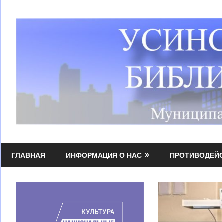
Перейти
к
содержимому
Усинская
МБУК
централизованная
ГЛАВНАЯ
ИНФОРМАЦИЯ О НАС
ПРОТИВОДЕЙ
УЦБС
библиотечная
система