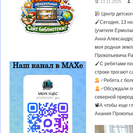
13.11.2025
Центр детског
🖌Сегодня, 13 н
(учителя Ермола
Анна Александро
моя родная земл
Прокопьевича Раз
🖌С ребятами по
строки трогают 
‍♂Ребята с бо
‍♂Обсуждали об
северной природ
📽А чтобы еще г
Анания Прокопье