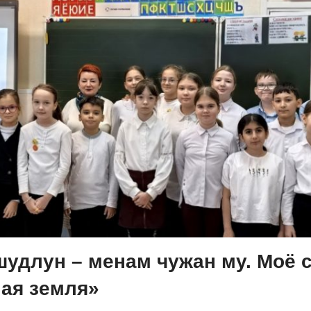
удлун – менам чужан му. Моё с
ая земля»