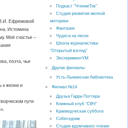
Подкаст "ЧтениеТок"
Студия развития мелкой
моторики
 В.И. Ефремовой
Фантазия
на, Истомина
Чудеса на песке
у. Моё счастье –
Школа журналистики
нания
"Открытый взгляд"
ЭкспериментУМ
ва, поэта, чьи
Другие филиалы
Усть-Лыжинская библиотека
ь к жизни и
Филиал №14
Друзья Гарри Поттера
творческом пути
Книжный клуб "СВЧ"
».
Краеведческая суббота
Собеседник
Студия вдумчивого чтения