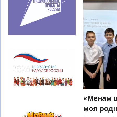
«Менам ш
моя родн