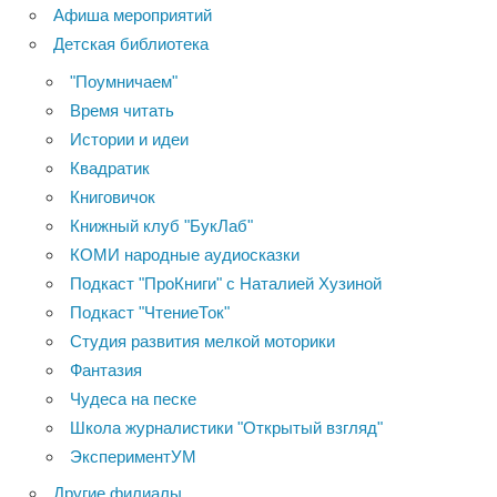
Афиша мероприятий
Детская библиотека
"Поумничаем"
Время читать
Истории и идеи
Квадратик
Книговичок
Книжный клуб "БукЛаб"
КОМИ народные аудиосказки
Подкаст "ПроКниги" с Наталией Хузиной
Подкаст "ЧтениеТок"
Студия развития мелкой моторики
Фантазия
Чудеса на песке
Школа журналистики "Открытый взгляд"
ЭкспериментУМ
Другие филиалы