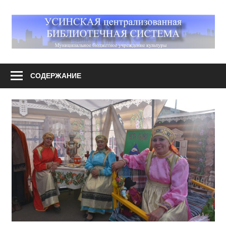
Перейти
к
М
содержимому
У
Усинская
централизованная
СОДЕРЖАНИЕ
библиотечная
система